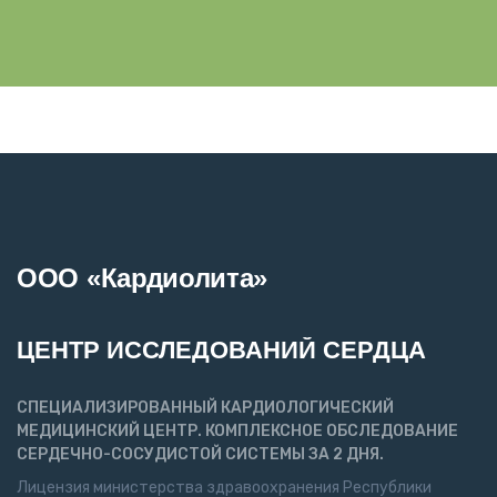
л
:
е
Н
ф
о
о
м
н
е
а
р
:
и
*
м
я
:
ООО «Кардиолита»
ЦЕНТР ИССЛЕДОВАНИЙ СЕРДЦА
СПЕЦИАЛИЗИРОВАННЫЙ КАРДИОЛОГИЧЕСКИЙ
МЕДИЦИНСКИЙ ЦЕНТР. КОМПЛЕКСНОЕ ОБСЛЕДОВАНИЕ
СЕРДЕЧНО-СОСУДИСТОЙ СИСТЕМЫ ЗА 2 ДНЯ.
Лицензия министерства здравоохранения Республики