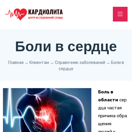
Боли в сердце
Главная
→
Клиентам
→
Справочник заболеваний
→
Боли в
сердце
Боль в
области
сер
дца частая
причин
а
обра
щения
людей
к