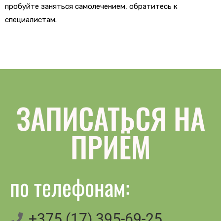
пробуйте
зан
яться
самолечением
,
обратит
е
с
ь
к
специалистам.
ЗАПИСАТЬСЯ НА
ПРИЁМ
по телефонам:
+375 (17) 395-69-25