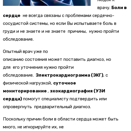
врачу.
Б
ол
и
в
сердце
не
всегда
связан
ы
с проблемами сердечно-
сосудистой системы
, но
если Вы испытываете боль в
груди и не знаете
и не знаете
причины
, нужно пройти
обследование
.
Опытный врач уже по
описанию
состояния
может
поставить
диагноз
, но
для
его уточнения
нужно пройти
обследование.
Э
лектрокардиограмма (ЭКГ)
, с
физической нагрузкой
,
суточное
мониторирование
,
эхокардиография
(УЗИ
сердца)
помогут специалисту подтвердить или
опровергнуть предварительный диагноз.
Поскольку
причин
бол
и
в
области сердца
может быть
мно
го
, не
игнорируйте их, не